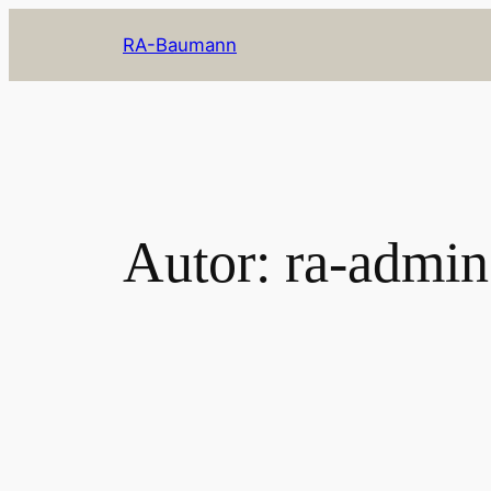
Zum
RA-Baumann
Inhalt
springen
Autor:
ra-admin